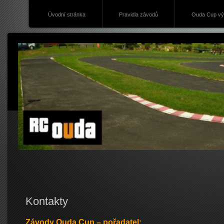
Úvodní stránka
Pravidla závodů
Ouda Cup vý
Kontakty
Závody Ouda Cup – pořadatel: